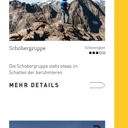
Schobergruppe
Schwierigkeit
Die Schobergruppe steht etwas im
Schatten der berühmteren
Nachbarberge (Großglockner,
MEHR DETAILS
Großvenediger) ...
mehr ...