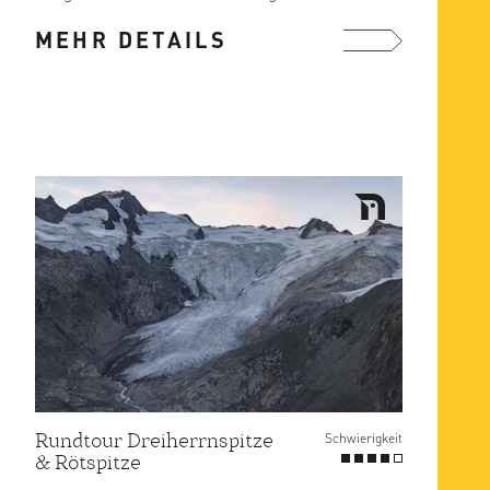
Hütte auf 2796 m. Der Zustieg vom ...
MEHR DETAILS
mehr ...
Rundtour Dreiherrnspitze
Schwierigkeit
& Rötspitze