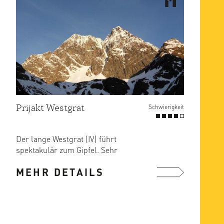
Prijakt Westgrat
Schwierigkeit
Der lange Westgrat (IV) führt
spektakulär zum Gipfel. Sehr
lohnende Tagestour mit kurzem
MEHR DETAILS
Zustieg.
mehr ...
Ze ...