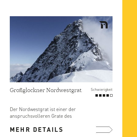
Großglockner Nordwestgrat
Schwierigkeit
Der Nordwestgrat ist einer der
anspruchsvolleren Grate des
Großglockners.
MEHR DETAILS
Die Schwierigkeiten sind ...
mehr ...