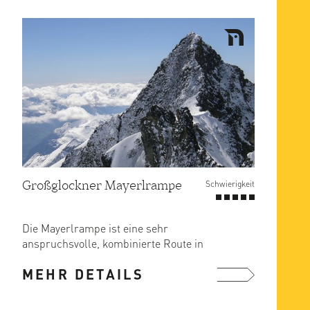
Großglockner Mayerlrampe
Schwierigkeit
Die Mayerlrampe ist eine sehr
anspruchsvolle, kombinierte Route in
der Großglockner Nordwand.
MEHR DETAILS
Die ...
mehr ...