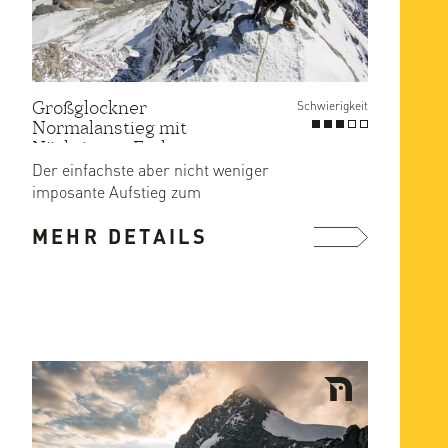
Großglockner
Schwierigkeit
Normalanstieg mit
Nächtigung Erzherzog-
Johann Hütte
Der einfachste aber nicht weniger
imposante Aufstieg zum
Grossglockner.
MEHR DETAILS
mehr ...