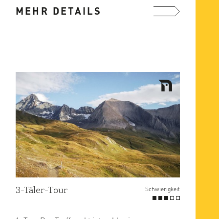
MEHR DETAILS
genügen, um ...
mehr ...
3-Täler-Tour
Schwierigkeit