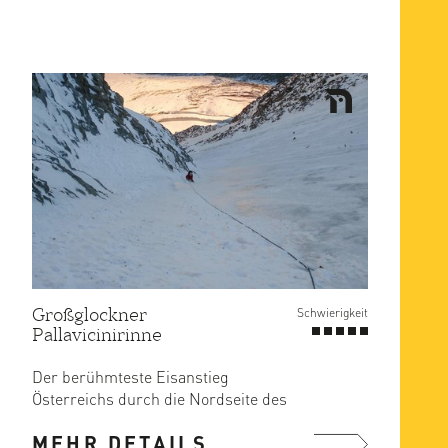
Großglockner
Schwierigkeit
Pallavicinirinne
Der berühmteste Eisanstieg
Österreichs durch die Nordseite des
Grossglockners.
MEHR DETAILS
Die Nordwandtouren ...