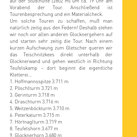
auf der Stüdlhütte (2802 m) um ca. 19 Uhr am
Vorabend der Tour. Anschließend ist
Tourenbesprechung und ein Materialcheck.
Um solche Touren zu schaffen, muß man
natürlich zeitig aus den Federn! Deshalb stehen
wir noch vor allen anderen Glocknergehern auf
und starten sehr zeitig die Tour. Nach einem
kurzen Aufschwung zum Gletscher queren wir
das Teischnitzkees direkt unterhalb der
Glocknerwand und gehen westlich in Richtung
Teufelskamp – dort beginnt die eigentliche
Kletterei…
1. Hoffmannsspitze 3.711 m
2. Pöschlturm 3.721 m
3. Gerinturm 3.718 m
4. Draschturm 3.716 m
5. Weitzenböckturm 3.710 m
6. Peterkaturm 3.715 m
7. Hörtnaglturm 3.719 m
8. Teufelshorn 3.677 m
9. Glocknerhorn 3.680 m