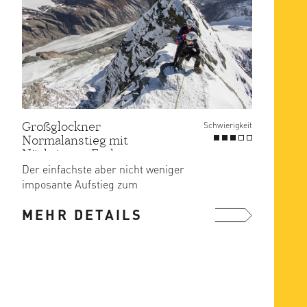
Großglockner
Großg
Schwierigkeit
Normalanstieg mit
Norma
Nächtigung Erzherzog-
Nächt
Johann Hütte
Der einfachste aber nicht weniger
Ausgan
imposante Aufstieg zum
Stüdlh
Grossglockner.
Sie pr
MEHR DETAILS
MEH
mehr ...