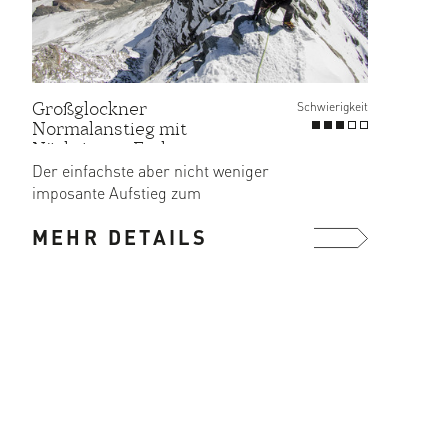
Großglockner
Großg
Schwierigkeit
Normalanstieg mit
Norma
Nächtigung Erzherzog-
Nächt
Johann Hütte
Der einfachste aber nicht weniger
Ausgan
imposante Aufstieg zum
Stüdlh
Grossglockner.
Sie pr
MEHR DETAILS
MEH
mehr ...