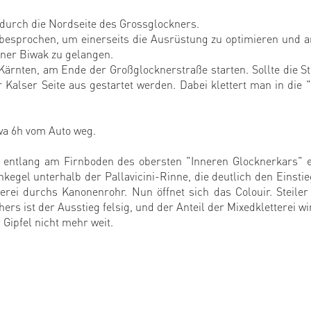
durch die Nordseite des Grossglockners.
esprochen, um einerseits die Ausrüstung zu optimieren und an
kner Biwak zu gelangen.
Kärnten, am Ende der Großglocknerstraße starten. Sollte die S
r Kalser Seite aus gestartet werden. Dabei klettert man in die
twa 6h vom Auto weg.
 entlang am Firnboden des obersten "Inneren Glocknerkars" e
egel unterhalb der Pallavicini-Rinne, die deutlich den Einstie
tterei durchs Kanonenrohr. Nun öffnet sich das Colouir. Steil
rs ist der Ausstieg felsig, und der Anteil der Mixedkletterei wi
 Gipfel nicht mehr weit.