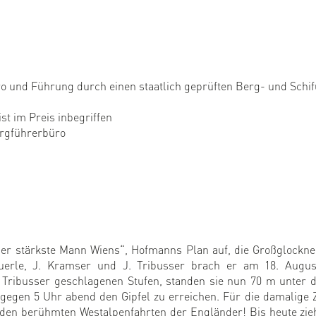
o und Führung durch einen staatlich geprüften Berg- und Schif
st im Preis inbegriffen
rgführerbüro
 „der stärkste Mann Wiens“, Hofmanns Plan auf, die Großglock
uerle, J. Kramser und J. Tribusser brach er am 18. Augus
 Tribusser geschlagenen Stufen, standen sie nun 70 m unter 
egen 5 Uhr abend den Gipfel zu erreichen. Für die damalige Ze
den berühmten Westalpenfahrten der Engländer! Bis heute zieh