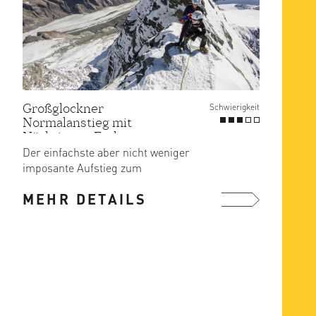
Großglockner
Großg
Schwierigkeit
Normalanstieg mit
Norma
Nächtigung Erzherzog-
Nächt
Johann Hütte
Der einfachste aber nicht weniger
Ausgan
imposante Aufstieg zum
Stüdlh
Grossglockner.
Sie pr
MEHR DETAILS
MEH
mehr ...