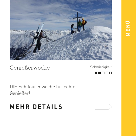
MENÜ
Genießerwoche
Schwierigkeit
DIE Schitourenwoche für echte
Genießer!
Tauche ein in eine unvergessliche
MEHR DETAILS
Woche voller Abenteuer und ...
mehr ...