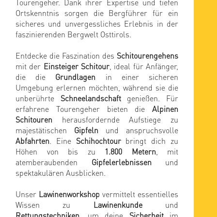
Tourengeher. Dank ihrer Expertise und tiefen
Ortskenntnis sorgen die Bergführer für ein
sicheres und unvergessliches Erlebnis in der
faszinierenden Bergwelt Osttirols.
Entdecke die Faszination des
Schitourengehens
mit der
Einsteiger Schitour
, ideal für Anfänger,
die die
Grundlagen
in einer sicheren
Umgebung erlernen möchten, während sie die
unberührte
Schneelandschaft
genießen. Für
erfahrene Tourengeher bieten die
Alpinen
Schitouren
herausfordernde Aufstiege zu
majestätischen
Gipfeln
und anspruchsvolle
Abfahrten
. Eine
Schihochtour
bringt dich zu
Höhen von bis zu
1.800 Metern
, mit
atemberaubenden
Gipfelerlebnissen
und
spektakulären Ausblicken.
Unser
Lawinenworkshop
vermittelt essentielles
Wissen zu
Lawinenkunde
und
Rettungstechniken
, um deine
Sicherheit
im