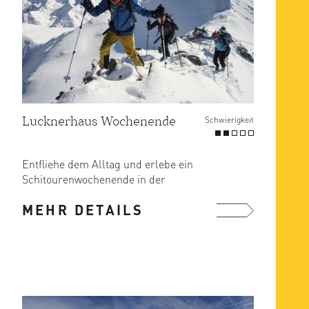
Lucknerhaus Wochenende
Schwierigkeit
Entfliehe dem Alltag und erlebe ein
Schitourenwochenende in der
beeindruckenden Bergwelt von Kals
MEHR DETAILS
am ...
mehr ...