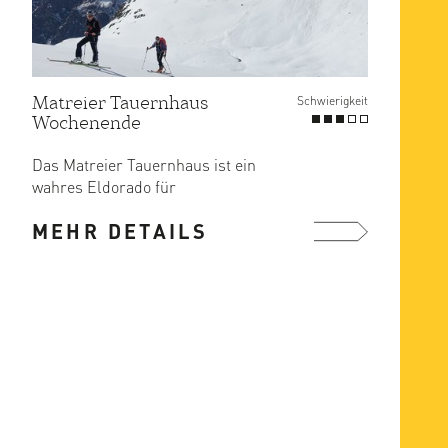
Matreier Tauernhaus
Schwierigkeit
Wochenende
Das Matreier Tauernhaus ist ein
wahres Eldorado für
Schitourenenthusiasten. Die
MEHR DETAILS
mittellangen ...
mehr ...