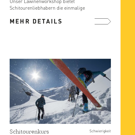
Unser Lawinenworkshop bietet
Schitourenliebhabern die einmalige
Gelegenheit, sich mit den
MEHR DETAILS
Grundlagen ...
mehr ...
Schitourenkurs
Schwierigkeit