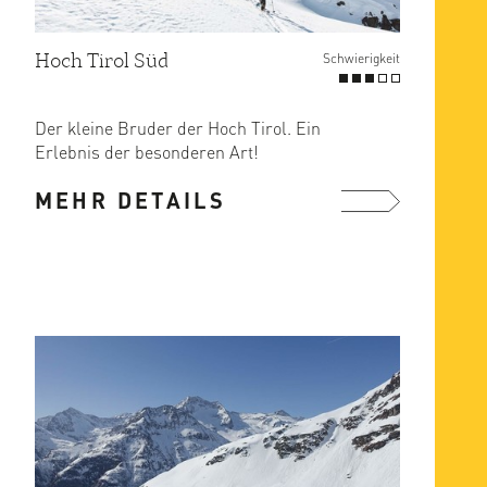
Hoch Tirol Süd
Schwierigkeit
Der kleine Bruder der Hoch Tirol. Ein
Erlebnis der besonderen Art!
MEHR DETAILS
1. Tag „Die Schobergruppe als ...
mehr ...