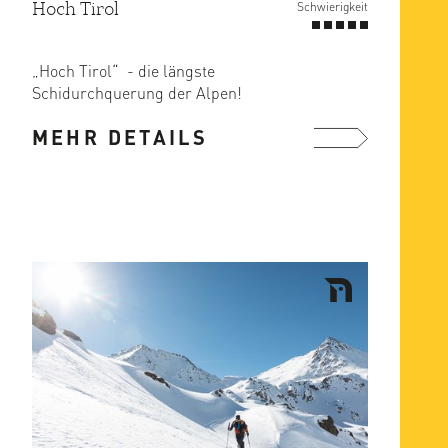
Hoch Tirol
Schwierigkeit
„Hoch Tirol“ - die längste
Schidurchquerung der Alpen!
Die Schiroute Hoch Tirol ist eine
MEHR DETAILS
hochalpine ...
mehr ...