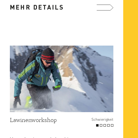
Gipfelregionen. Begebe dich mit
MEHR DETAILS
uns ...
mehr ...
Lawinenworkshop
Schwierigkeit