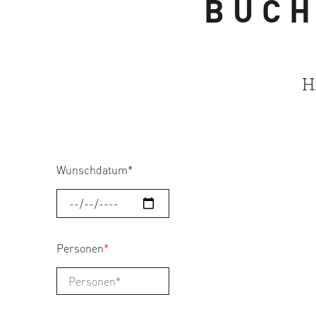
BUC
H
Wunschdatum
*
Personen
*