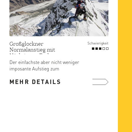
Großglockner
Großg
Schwierigkeit
Normalanstieg mit
Norma
Nächtigung Erzherzog-
Nächt
Johann Hütte
Der einfachste aber nicht weniger
Ausgan
imposante Aufstieg zum
Stüdlh
Grossglockner.
Sie pr
MEHR DETAILS
MEH
mehr ...