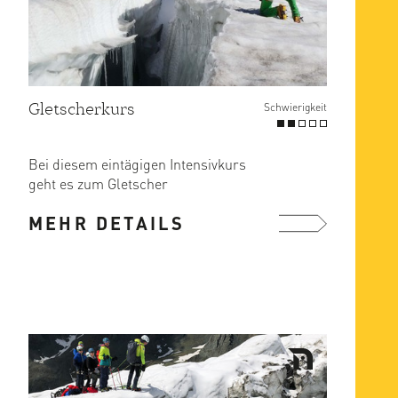
Gletscherkurs
Schwierigkeit
Bei diesem eintägigen Intensivkurs
geht es zum Gletscher
(Teischnitzkees) unweit der
MEHR DETAILS
Stüdlhütte, wo ...
mehr ...