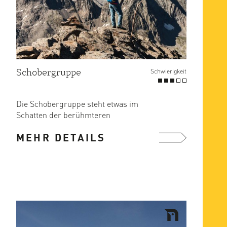
Schobergruppe
Schwierigkeit
Die Schobergruppe steht etwas im
Schatten der berühmteren
Nachbarberge (Großglockner,
MEHR DETAILS
Großvenediger) ...
mehr ...