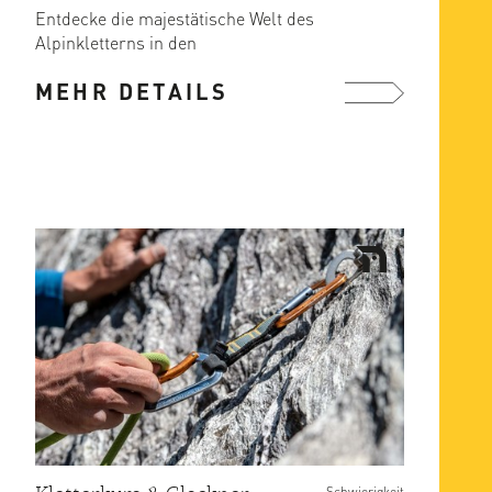
Entdecke die majestätische Welt des
Alpinkletterns in den
atemberaubenden Lienzer Dolomiten
MEHR DETAILS
mit ...
mehr ...
Schwierigkeit