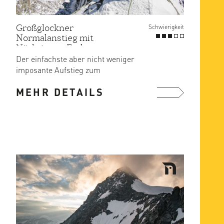
Großglockner
Schwierigkeit
Normalanstieg mit
Nächtigung Erzherzog-
Johann Hütte
Der einfachste aber nicht weniger
imposante Aufstieg zum
Grossglockner.
MEHR DETAILS
mehr ...