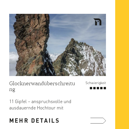
Glocknerwandüberschreitu
Schwierigkeit
ng
11 Gipfel – anspruchsvolle und
ausdauernde Hochtour mit
Westalpencharakter – diese Worte
MEHR DETAILS
genügen, um ...
mehr ...