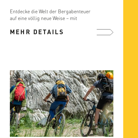
Entdecke die Welt der Bergabenteuer
auf eine völlig neue Weise – mit
unserem E-Bike & Hike Angebot!
MEHR DETAILS
...
mehr ...