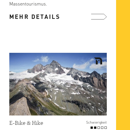
Massentourismus.
Zu der bekanntesten Gebirgsgruppe
MEHR DETAILS
zählt wohl neben dem ...
mehr ...
E-Bike & Hike
Schwierigkeit