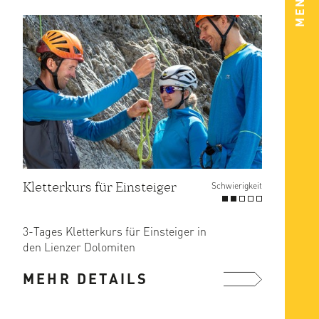
MENÜ
Kletterkurs für Einsteiger
Schwierigkeit
3-Tages Kletterkurs für Einsteiger in
den Lienzer Dolomiten
MEHR DETAILS
1. Tag: Anreise nach Lienz
mehr ...
2. Tag: ...