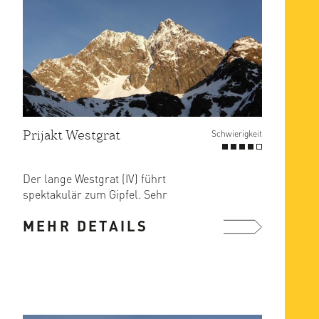
Prijakt Westgrat
Schwierigkeit
Der lange Westgrat (IV) führt
spektakulär zum Gipfel. Sehr
lohnende Tagestour mit kurzem
MEHR DETAILS
Zustieg.
mehr ...
Ze ...