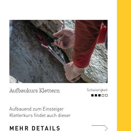
Aufbaukurs Klettern
Schwierigkeit
Aufbauend zum Einsteiger
Kletterkurs findet auch dieser
Programmpunkt wegen der günstigen
MEHR DETAILS
Lage unter ...
mehr ...