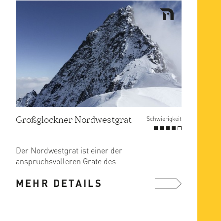
Großglockner Nordwestgrat
Schwierigkeit
Der Nordwestgrat ist einer der
anspruchsvolleren Grate des
Großglockners.
MEHR DETAILS
Die Schwierigkeiten sind ...
mehr ...