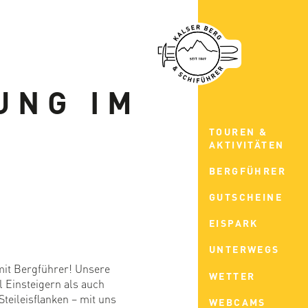
UNG IM
TOUREN &
AKTIVITÄTEN
BERGFÜHRER
GUTSCHEINE
EISPARK
UNTERWEGS
it Bergführer! Unsere
WETTER
l Einsteigern als auch
teileisflanken – mit uns
WEBCAMS