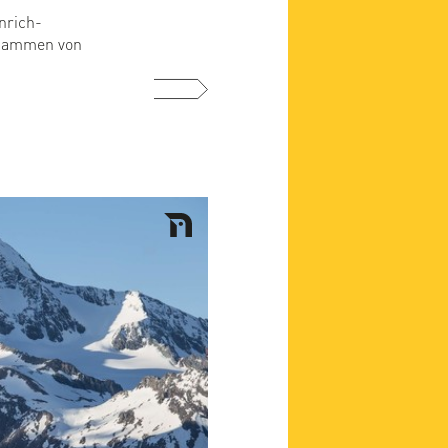
nrich-
usammen von
mehr ...