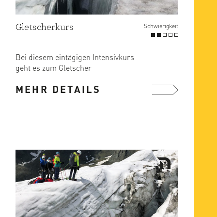
Gletscherkurs
Schwierigkeit
Bei diesem eintägigen Intensivkurs
geht es zum Gletscher
(Teischnitzkees) unweit der
MEHR DETAILS
Stüdlhütte, wo ...
mehr ...