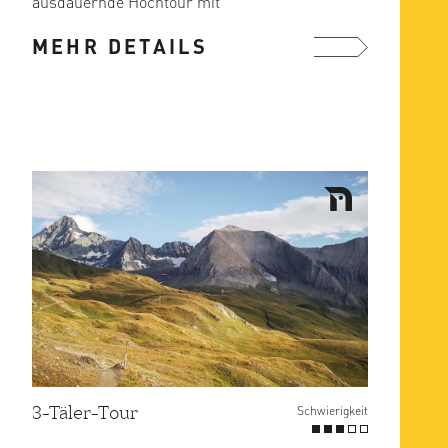
ausdauernde Hochtour mit
Westalpencharakter – diese Worte
MEHR DETAILS
genügen, um ...
mehr ...
3-Täler-Tour
Schwierigkeit