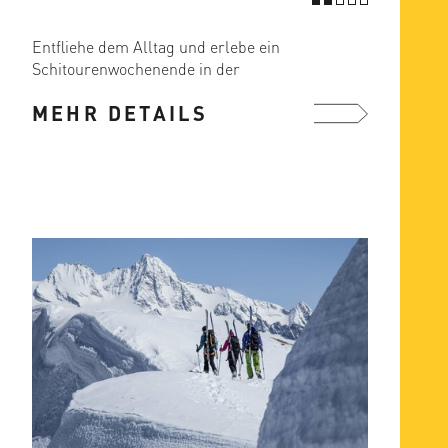
Entfliehe dem Alltag und erlebe ein
Schitourenwochenende in der
beeindruckenden Bergwelt von Kals
MEHR DETAILS
am ...
mehr ...