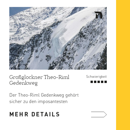
Großglockner Theo-Riml
Schwierigkeit
Gedenkweg
Der Theo-Riml Gedenkweg gehört
sicher zu den imposantesten
Anstiegen am Großglockner. Der
MEHR DETAILS
„Theo ...
mehr ...