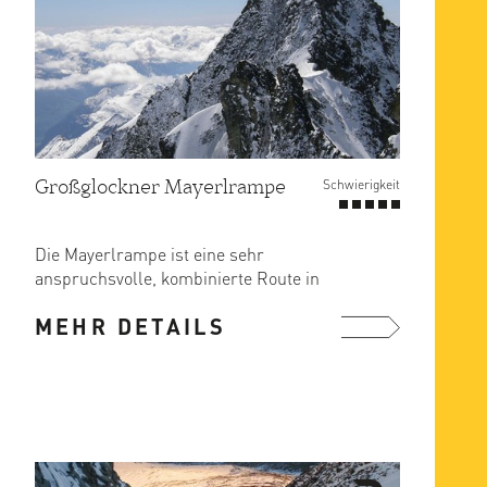
Großglockner Mayerlrampe
Schwierigkeit
Die Mayerlrampe ist eine sehr
anspruchsvolle, kombinierte Route in
der Großglockner Nordwand.
MEHR DETAILS
Die ...
mehr ...