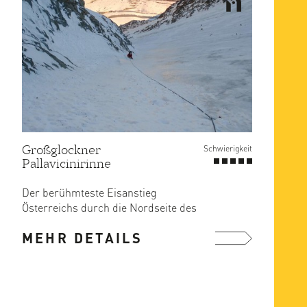
Großglockner
Schwierigkeit
Pallavicinirinne
Der berühmteste Eisanstieg
Österreichs durch die Nordseite des
Grossglockners.
MEHR DETAILS
Die Nordwandtouren ...
mehr ...