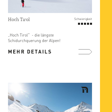
Hoch Tirol
Schwierigkeit
„Hoch Tirol“ - die längste
Schidurchquerung der Alpen!
Die Schiroute Hoch Tirol ist eine
MEHR DETAILS
hochalpine ...
mehr ...