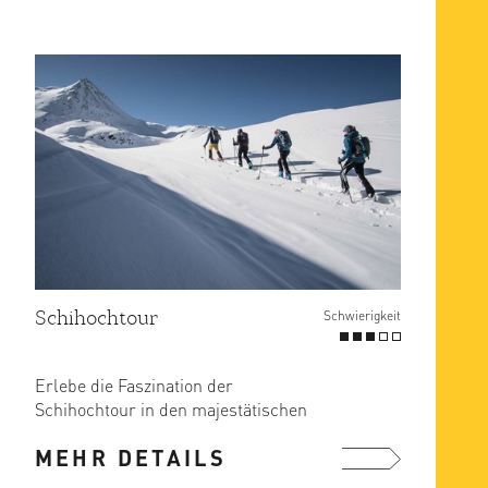
Schihochtour
Schwierigkeit
Erlebe die Faszination der
Schihochtour in den majestätischen
Gipfelregionen. Begebe dich mit
MEHR DETAILS
uns ...
mehr ...