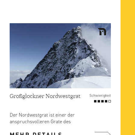
Großglockner Nordwestgrat
Schwierigkeit
Der Nordwestgrat ist einer der
anspruchsvolleren Grate des
Großglockners.
MEHR DETAILS
Die Schwierigkeiten sind ...