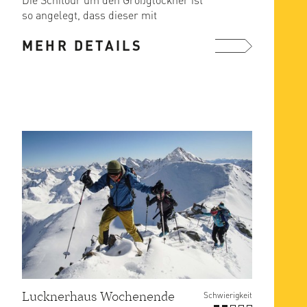
so angelegt, dass dieser mit
Tourenschi umrundet wird. Wenn
MEHR DETAILS
man ...
mehr ...
Lucknerhaus Wochenende
Schwierigkeit