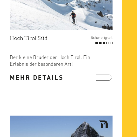
Hoch Tirol Süd
Schwierigkeit
Der kleine Bruder der Hoch Tirol. Ein
Erlebnis der besonderen Art!
MEHR DETAILS
1. Tag „Die Schobergruppe als ...
mehr ...