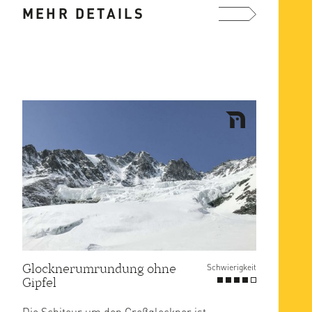
MEHR DETAILS
mehr ...
Glocknerumrundung ohne
Schwierigkeit
Gipfel
Die Schitour um den Großglockner ist