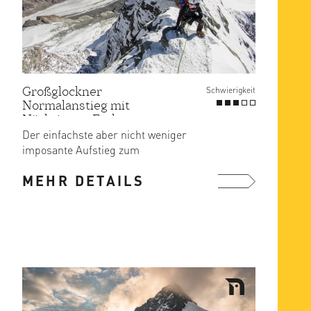
Großglockner
Schwierigkeit
Normalanstieg mit
Nächtigung Erzherzog-
Johann Hütte
Der einfachste aber nicht weniger
imposante Aufstieg zum
Grossglockner.
MEHR DETAILS
mehr ...