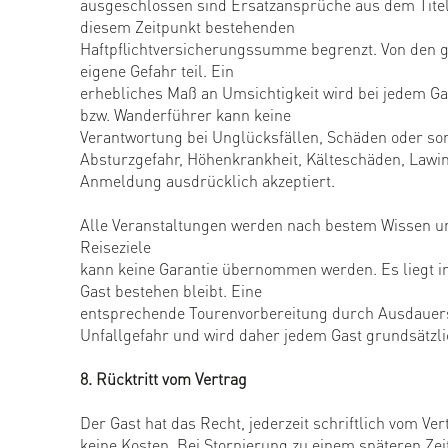
ausgeschlossen sind Ersatzansprüche aus dem Titel 
diesem Zeitpunkt bestehenden
Haftpflichtversicherungssumme begrenzt. Von den 
eigene Gefahr teil. Ein
erhebliches Maß an Umsichtigkeit wird bei jedem Ga
bzw. Wanderführer kann keine
Verantwortung bei Unglücksfällen, Schäden oder son
Absturzgefahr, Höhenkrankheit, Kälteschäden, Lawin
Anmeldung ausdrücklich akzeptiert.
Alle Veranstaltungen werden nach bestem Wissen und
Reiseziele
kann keine Garantie übernommen werden. Es liegt in
Gast bestehen bleibt. Eine
entsprechende Tourenvorbereitung durch Ausdauersp
Unfallgefahr und wird daher jedem Gast grundsätzl
8. Rücktritt vom Vertrag
Der Gast hat das Recht, jederzeit schriftlich vom 
keine Kosten. Bei Stornierung zu einem späteren Zei