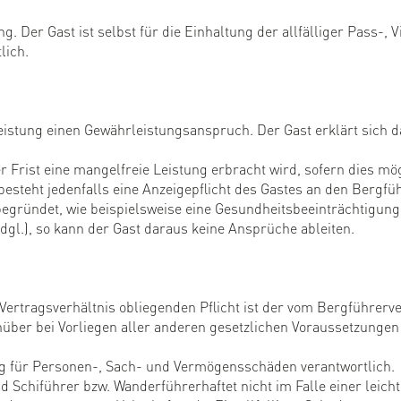
. Der Gast ist selbst für die Einhaltung der allfälliger Pass-, V
lich.
Leistung einen Gewährleistungsanspruch. Der Gast erklärt sich 
rist eine mangelfreie Leistung erbracht wird, sofern dies mög
steht jedenfalls eine Anzeigepflicht des Gastes an den Bergfüh
begründet, wie beispielsweise eine Gesundheitsbeeinträchtigung
dgl.), so kann der Gast daraus keine Ansprüche ableiten.
Vertragsverhältnis obliegenden Pflicht ist der vom Bergführerve
über bei Vorliegen aller anderen gesetzlichen Voraussetzungen
ng für Personen-, Sach- und Vermögensschäden verantwortlich.
 Schiführer bzw. Wanderführerhaftet nicht im Falle einer leich