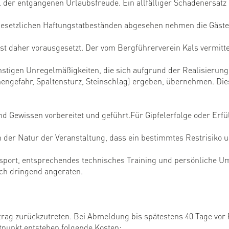
der entgangenen Urlaubsfreude. Ein allfälliger Schadenersatz 
gesetzlichen Haftungstatbeständen abgesehen nehmen die Gäste
st daher vorausgesetzt. Der vom Bergführerverein Kals vermitt
stigen Unregelmäßigkeiten, die sich aufgrund der Realisierung 
engefahr, Spaltensturz, Steinschlag) ergeben, übernehmen. Die
 Gewissen vorbereitet und geführt.Für Gipfelerfolge oder Erfül
 der Natur der Veranstaltung, dass ein bestimmtes Restrisiko u
ort, entsprechendes technisches Training und persönliche Ums
ich dringend angeraten.
Vertrag zurückzutreten. Bei Abmeldung bis spätestens 40 Tage v
tpunkt entstehen folgende Kosten: