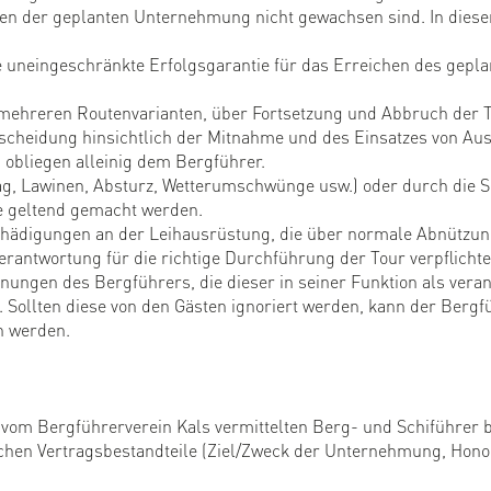
ten der geplanten Unternehmung nicht gewachsen sind. In diese
 uneingeschränkte Erfolgsgarantie für das Erreichen des gepl
mehreren Routenvarianten, über Fortsetzung und Abbruch der To
scheidung hinsichtlich der Mitnahme und des Einsatzes von A
) obliegen alleinig dem Bergführer.
lag, Lawinen, Absturz, Wetterumschwünge usw.) oder durch die 
e geltend gemacht werden.
chädigungen an der Leihausrüstung, die über normale Abnützun
rantwortung für die richtige Durchführung der Tour verpflichte
ungen des Bergführers, die dieser in seiner Funktion als veran
 Sollten diese von den Gästen ignoriert werden, kann der Bergfü
n werden.
vom Bergführerverein Kals vermittelten Berg- und Schiführer
hen Vertragsbestandteile (Ziel/Zweck der Unternehmung, Honora