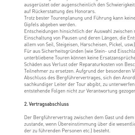
ausgerüstet oder augenscheinlich den Schwierigkei
auf Rückerstattung des Honorars.
Trotz bester Tourenplanung und Führung kann keine
Gipfels abgeben werden.
Entscheidungen hinsichtlich der Auswahl zwischen 
Einschaltung von Pausen und deren Längen, die Ent
allem von Seil, Steigeisen, Harscheisen, Pickel, usw.
Für aus Sicherheitsgründen (wie Stein- und Eissch
unterbliebene Touren können keine Ersatzansprüch
Schäden aus Verlust oder Reparaturkosten von Bes
Teilnehmer zu ersetzen. Aufgrund der besonderen Ve
Abschluss des Bergführervertrages, sich den Anordn
sachkundiger Leiter der Tour abgibt, zu unterwerfen.
entstehende Folgen nicht zur Verantwortung gezoge
2. Vertragsabschluss
Der Bergführervertrag zwischen dem Gast und dem 
zustande, wenn Übereinstimmung über die wesentlic
der zu führenden Personen etc.) besteht.