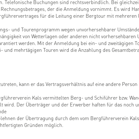
n. Telefonische Buchungen sind rechtsverbindlich. Bei gleichz
des Rechnungsbetrages, der die Anmeldung vornimmt. Es wird H
rgführervertrages für die Leitung einer Bergtour mit mehreren 
dungs- und Tourenprogramm wegen unvorhersehbarer Umstände 
hängigkeit von Wetterlagen oder anderen nicht vorhersehbaren
rantiert werden. Mit der Anmeldung bei ein- und zweitägigen T
drei- und mehrtägigen Touren wird die Anzahlung des Gesamtbe
utreten, kann er das Vertragsverhältnis auf eine andere Person 
gführerverein Kals vermittelten Berg- und Schiführer bzw. Wa
t wird. Der Überträger und der Erwerber haften für das noch u
nde
Ablehnen der Übertragung durch dem vom Bergführerverein Kals
chtfertigten Gründen möglich.