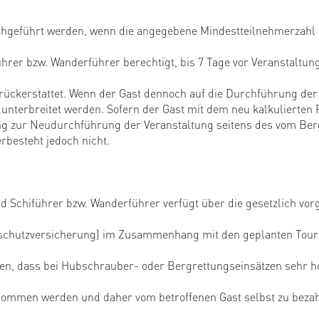
hgeführt werden, wenn die angegebene Mindestteilnehmerzahl err
ührer bzw. Wanderführer berechtigt, bis 7 Tage vor Veranstaltu
 rückerstattet. Wenn der Gast dennoch auf die Durchführung der
nterbreitet werden. Sofern der Gast mit dem neu kalkulierten P
ung zur Neudurchführung der Veranstaltung seitens des vom Ber
rbesteht jedoch nicht.
d Schiführer bzw. Wanderführer verfügt über die gesetzlich vo
eschutzversicherung) im Zusammenhang mit den geplanten Toure
n, dass bei Hubschrauber- oder Bergrettungseinsätzen sehr ho
rnommen werden und daher vom betroffenen Gast selbst zu bezah